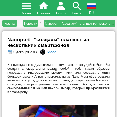
RU
Меню
Главная
Войти
Поиск
Главная
->
Новости
->
Nanoport - "создаем" планшет из нескольких смартфонов
Nanoport - "создаем" планшет из
нескольких смартфонов
6 декабря 2014 |
Shade
Вы никогда не задумывались о том, насколько удобно было бы
соединять смартфоны между собой, чтобы таким образом
передавать информацию между ними или создавать один
большой экран? А вот специалисты из Nano Magnetics решили
воплотить эту задумку в жизнь. Команда представила Nanoport
- гаджет, который делает это возможным. Выглядит он как
обыкновенная рамка или чехол-бампер, который прикрепляется
к смартфону.