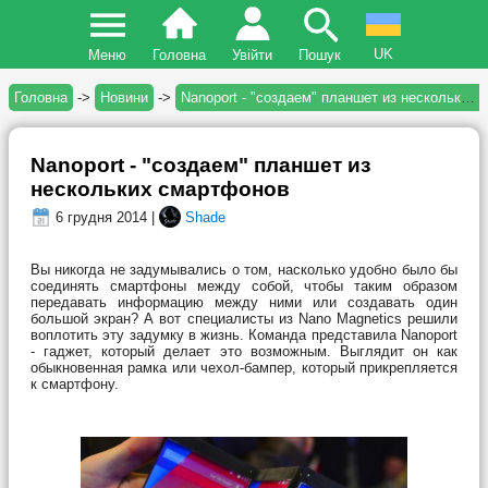
UK
Меню
Головна
Увійти
Пошук
Головна
->
Новини
->
Nanoport - "создаем" планшет из нескольких смартфонов
Nanoport - "создаем" планшет из
нескольких смартфонов
6 грудня 2014 |
Shade
Вы никогда не задумывались о том, насколько удобно было бы
соединять смартфоны между собой, чтобы таким образом
передавать информацию между ними или создавать один
большой экран? А вот специалисты из Nano Magnetics решили
воплотить эту задумку в жизнь. Команда представила Nanoport
- гаджет, который делает это возможным. Выглядит он как
обыкновенная рамка или чехол-бампер, который прикрепляется
к смартфону.