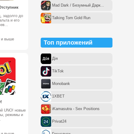
Mad Dark / Безумный Дарк...
Отступник
, задолго до
Talking Tom Gold Run
льта и его
ев...
0 и выше
Топ приложений
Дія
TikTok
Monobank
1XBET
!
iKamasutra - Sex Positions
ой UNO! новые
ры, режимы и
.
Privat24
4 и выше
Госуслуги