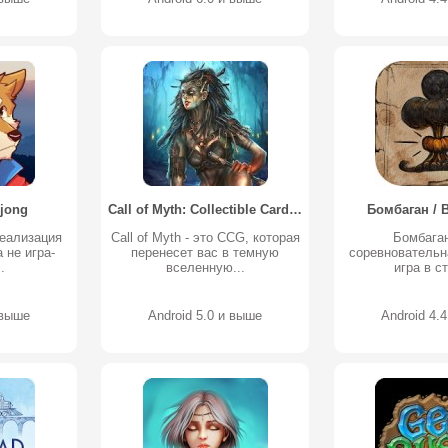
jong
Call of Myth: Collectible Card Game
Бомбаган /
реализация
Call of Myth - это CCG, которая
Бомбаган
 не игра-
перенесет вас в темную
соревновательн
.
вселенную...
игра в ст
 выше
Android 5.0 и выше
Android 4.