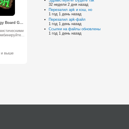
Здравствуйте! Будьте так
32 недели 2 дня назад
Перезалил apk и кэш, но
1 год 1 день назад
Перезалил apk-файл
Gem Rush Strategy Board Gam‪e
1 год 1 день назад
Ссылки на файлы обновлены
 мистическими
1 год 1 день назад
мбинируйте...
1 и выше