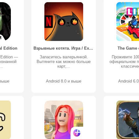
l Edition
Взрывные котята. Игра / Exploding Kittens - The Game
The Game o
 Edition —
Запаситесь валерьянкой.
Проживите 100
изнанной
Вытяните как можно больше
официальном 
..
карт,...
классичес
 выше
Android 8.0 и выше
Android 6.