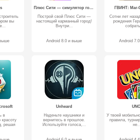
s
Плюс Сити — симулятор города
ГВИНТ: Маг-
строитель
Построй свой Плюс Сити —
Сотни лет назад
ором вы
настоящий карманный город!
рождения Гера
...
Внутри...
собрать
 выше
Android 8.0 и выше
Android 7.
rosoft
Unheard
UNO
ь в
Наденьте наушники и
У твоей мобильн
 красоту
вернитесь в прошлое.
правила, турни
g, решая
Используйте голоса,...
не..
 выше
Android 6.0 и выше
Android 4.