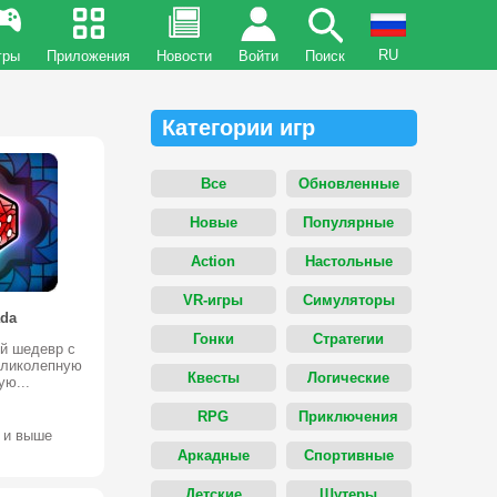
RU
гры
Приложения
Новости
Войти
Поиск
Категории игр
Все
Обновленные
Новые
Популярные
Action
Настольные
VR-игры
Симуляторы
ada
Гонки
Стратегии
й шедевр с
еликолепную
Квесты
Логические
ю...
RPG
Приключения
0 и выше
Аркадные
Спортивные
Детские
Шутеры