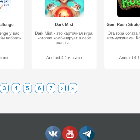
allenge
Dark Mist
lenge у вас
Dark Mist - это карточная игра,
Эта гора богата
обы набрать
которая комбинирует в себе
жемчужинами. Ко
..
жанры...
 выше
Android 4.1 и выше
Android 4.
3
4
5
6
7
›
»