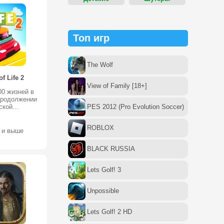
Топ игр
The Wolf
f Life 2
View of Family [18+]
0 жизней в
продолжении
кой...
PES 2012 (Pro Evolution Soccer)
ROBLOX
0 и выше
BLACK RUSSIA
Lets Golf! 3
Unpossible
Lets Golf! 2 HD