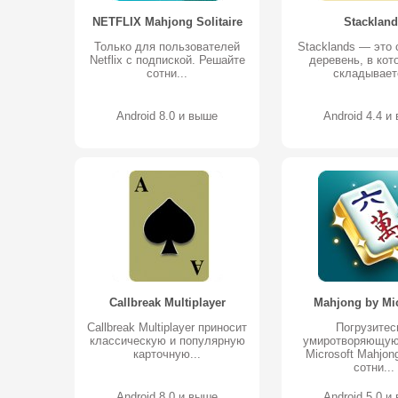
NETFLIX Mahjong Solitaire
Stackland
Только для пользователей
Stacklands — это 
Netflix с подпиской. Решайте
деревень, в кот
сотни...
складываете
Android 8.0 и выше
Android 4.4 и
Callbreak Multiplayer
Mahjong by Mic
Callbreak Multiplayer приносит
Погрузитес
классическую и популярную
умиротворяющую
карточную...
Microsoft Mahjon
сотни...
Android 8.0 и выше
Android 5.0 и