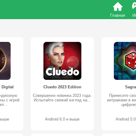
Главная
И
Digital
Cluedo 2023 Edition
Sagr
андиозную
Совершенно новинка 2023 года.
Принесите сво
ны с игрой
Испытайте свежий взгляд на...
витражами в в
um...
цифрову
 выше
Android 6.0 и выше
Android 5.