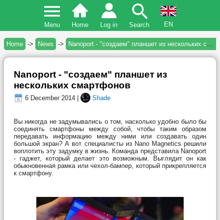
EN
Menu
Home
Log in
Search
Home
->
News
->
Nanoport - "создаем" планшет из нескольких смартфонов
Nanoport - "создаем" планшет из
нескольких смартфонов
6 December 2014 |
Shade
Вы никогда не задумывались о том, насколько удобно было бы
соединять смартфоны между собой, чтобы таким образом
передавать информацию между ними или создавать один
большой экран? А вот специалисты из Nano Magnetics решили
воплотить эту задумку в жизнь. Команда представила Nanoport
- гаджет, который делает это возможным. Выглядит он как
обыкновенная рамка или чехол-бампер, который прикрепляется
к смартфону.