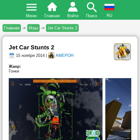
RU
Меню
Главная
Войти
Поиск
Главная
->
Игры
->
Jet Car Stunts 2
Jet Car Stunts 2
15 ноября 2014 |
AMEPOH
Жанр:
Гонки