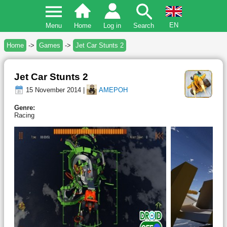
EN
Menu
Home
Log in
Search
Home
->
Games
->
Jet Car Stunts 2
Jet Car Stunts 2
15 November 2014 |
AMEPOH
Genre:
Racing