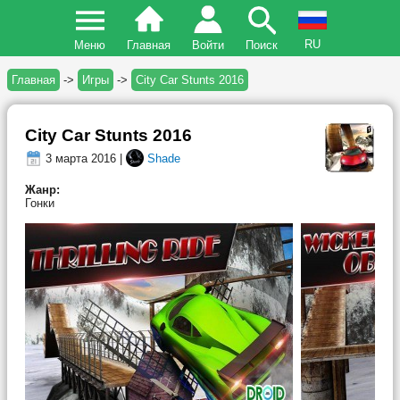
RU
Меню
Главная
Войти
Поиск
Главная
->
Игры
->
City Car Stunts 2016
City Car Stunts 2016
3 марта 2016 |
Shade
Жанр:
Гонки