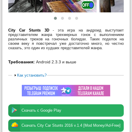
City Car Stunts 3D
- эта игра на андроид выступает
представителем жанра трехмерных гонок с выполнением
различных трюков на гоночных болидах. Таких поделок на
своем веку я повстречал уже достаточно много, но честно
сказать, это один из худших представителей жанра.
Требования:
Android 2.3.3 и выше
Как установить?
Скачать с Google Play
Скачать City Car Stunts 2016 v.1.4 [Mod Money/Ad-Free]