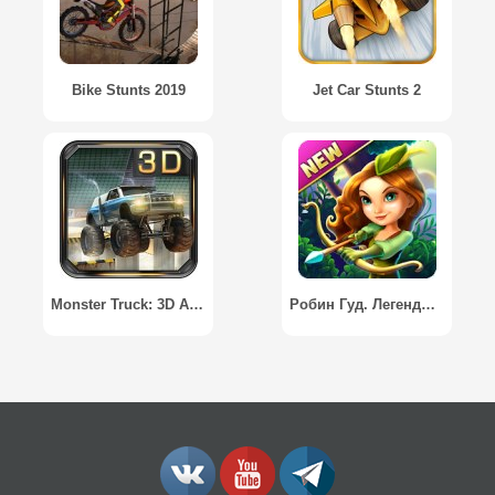
Bike Stunts 2019
Jet Car Stunts 2
Monster Truck: 3D Arena Stunts
Робин Гуд. Легенды - Игра жанра «Совмести 3» / Robin Hood Legends – A Merge 3 Puzzle Game