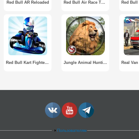
Red Bull AR Reloaded
Red Bull Air Race The Game
Red Bull Kart Fighter 3
Jungle Animal Hunting - Sniper / Джунгли животных Охота
Пользователям