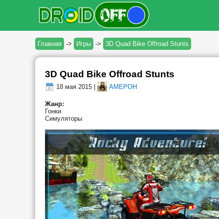
Главная
->
Игры
->
3D Quad Bike Offroad Stunts
3D Quad Bike Offroad Stunts
18 мая 2015 |
AMEPOH
Жанр:
Гонки
Симуляторы