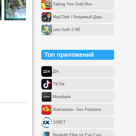
Talking Tom Gold Run
Mad Dark / Безумный Дарк...
Lets Golf! 2 HD
Топ приложений
Дія
TikTok
Monobank
iKamasutra - Sex Positions
1XBET
Bluelight Filter for Eye Care