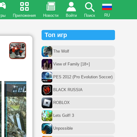
RU
гры
Приложения
Новости
Войти
Поиск
Топ игр
The Wolf
View of Family [18+]
PES 2012 (Pro Evolution Soccer)
BLACK RUSSIA
ROBLOX
Lets Golf! 3
Unpossible