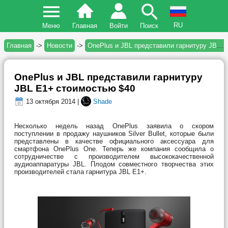
RU
Меню
Главная
Войти
Поиск
Главная
->
Новости
->
OnePlus и JBL представили гарнитуру JBL E1+ стоимостью $40
OnePlus и JBL представили гарнитуру
JBL E1+ стоимостью $40
13 октября 2014 |
Shade
Несколько недель назад OnePlus заявила о скором
поступлении в продажу наушников Silver Bullet, которые были
представлены в качестве официального аксессуара для
смартфона OnePlus One. Теперь же компания сообщила о
сотрудничестве с производителем высококачественной
аудиоаппаратуры JBL. Плодом совместного творчества этих
производителей стала гарнитура JBL E1+.