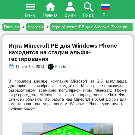
RU
Меню
Главная
Войти
Поиск
Главная
->
Новости
->
Игра Minecraft PE для Windows Phone находится на стадии альфа-тестирования
Игра Minecraft PE для Windows Phone
находится на стадии альфа-
тестирования
11 октября 2014 |
Shade
В прошлом месяце компания Microsoft за 2,5 миллиарда
долларов приобрела студию Mojang, являющуюся
разработчиком всемирно популярной игры Minecraft. Позже
вице-президент Microsoft и глава подразделения Xbox Фил
Спенсер объявил, что работа над Minecraft Pocket Edition для
смартфонов под управлением Windows Phone уже ведётся
полным ходом.