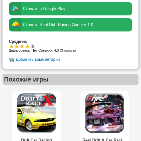
Скачать с Google Play
Скачать Real Drift Racing Game v 1.0
Среднее:
Ваша оценка:
Нет
Средняя:
4.3
(
3
голоса)
Добавить комментарий
Похожие игры
Drift Car Racing
Real Drift X Car Racing