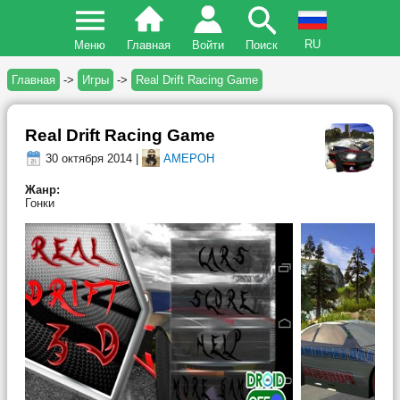
RU
Меню
Главная
Войти
Поиск
Главная
->
Игры
->
Real Drift Racing Game
Real Drift Racing Game
30 октября 2014 |
AMEPOH
Жанр:
Гонки