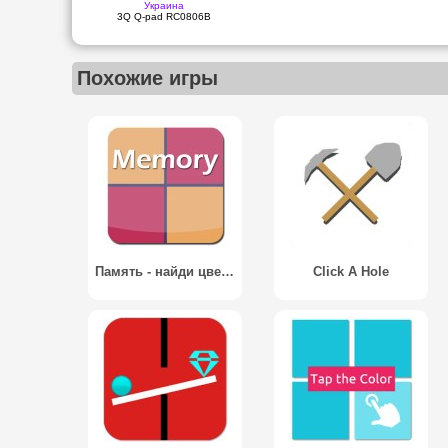
Украина
3Q Q-pad RC0806B
Похожие игры
Память - найди цвета! / Memory - Match Color
Click A Hole