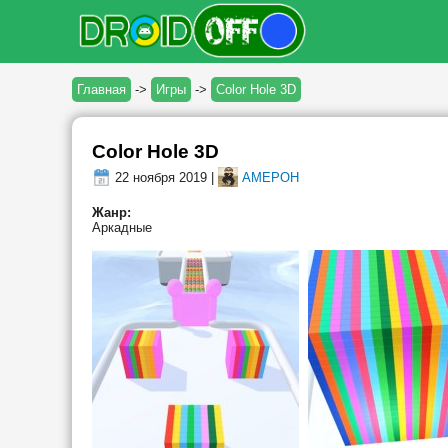
Главная
->
Игры
->
Color Hole 3D
Color Hole 3D
22 ноября 2019 |
AMEPOH
Жанр:
Аркадные