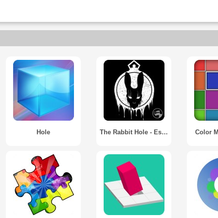
Hole
The Rabbit Hole - Escape the Room
Color M