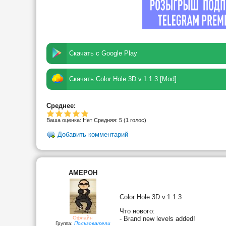
Скачать с Google Play
Скачать Color Hole 3D v.1.1.3 [Mod]
Среднее:
Ваша оценка:
Нет
Средняя:
5
(
1
голос)
Добавить комментарий
AMEPOH
Color Hole 3D v.1.1.3
Что нового:
Офлайн
- Brand new levels added!
Группа:
Пользователи