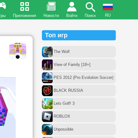
RU
гры
Приложения
Новости
Войти
Поиск
Топ игр
The Wolf
View of Family [18+]
PES 2012 (Pro Evolution Soccer)
BLACK RUSSIA
Lets Golf! 3
ROBLOX
Unpossible