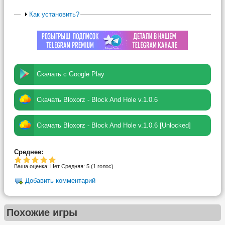
Как установить?
Скачать с Google Play
Скачать Bloxorz - Block And Hole v.1.0.6
Скачать Bloxorz - Block And Hole v.1.0.6 [Unlocked]
Среднее:
Ваша оценка:
Нет
Средняя:
5
(
1
голос)
Добавить комментарий
Похожие игры