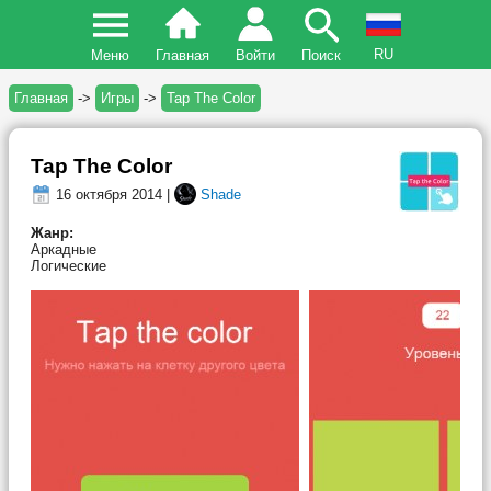
RU
Меню
Главная
Войти
Поиск
Главная
->
Игры
->
Tap The Color
Tap The Color
16 октября 2014 |
Shade
Жанр:
Аркадные
Логические