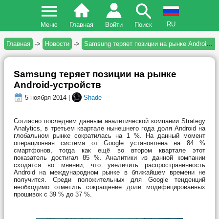
RU
Меню
Главная
Войти
Поиск
Главная
->
Новости
->
Samsung теряет позиции на рынке Android-устройств
Samsung теряет позиции на рынке
Android-устройств
5 ноября 2014 |
Shade
Согласно последним данным аналитической компании Strategy
Analytics, в третьем квартале нынешнего года доля Android на
глобальном рынке сократилась на 1 %. На данный момент
операционная система от Google установлена на 84 %
смартфонов, тогда как ещё во втором квартале этот
показатель достигал 85 %. Аналитики из данной компании
сходятся во мнении, что увеличить распространённость
Android на международном рынке в ближайшем времени не
получится. Среди положительных для Google тенденций
необходимо отметить сокращение доли модифицированных
прошивок с 39 % до 37 %.