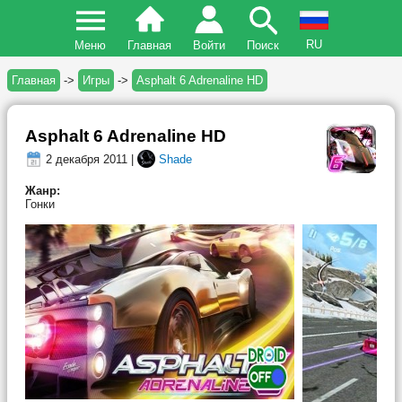
RU
Меню
Главная
Войти
Поиск
Главная
->
Игры
->
Asphalt 6 Adrenaline HD
Asphalt 6 Adrenaline HD
2 декабря 2011 |
Shade
Жанр:
Гонки