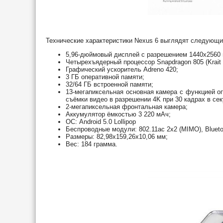
Технические характеристики Nexus 6 выглядят следующи
5,96-дюймовый дисплей с разрешением 1440x2560 пи
Четырехъядерный процессор Snapdragon 805 (Krait 4
Графический ускоритель Adreno 420;
3 ГБ оперативной памяти;
32/64 ГБ встроенной памяти;
13-мегапиксельная основная камера с функцией о
съёмки видео в разрешении 4K при 30 кадрах в сек
2-мегапиксельная фронтальная камера;
Аккумулятор ёмкостью 3 220 мАч;
ОС: Android 5.0 Lollipop
Беспроводные модули: 802.11ac 2x2 (MIMO), Blueto
Размеры: 82,98x159,26x10,06 мм;
Вес: 184 грамма.