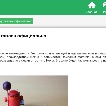
Главная
И
едставлен официально
ставлен официально
oogle неожиданно и без громких презентаций представила новый смар
лось, производством Nexus 6 занимается компания Motorola, а сам а
одтвердились слухи о том, что Nexus 6 можно будет кастомизировать п