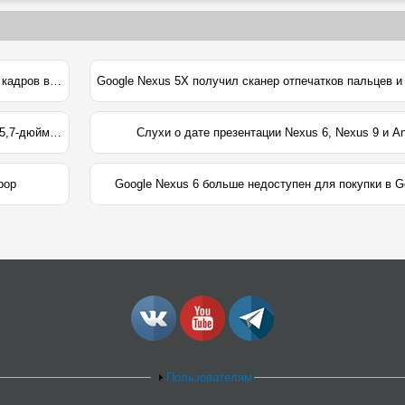
Google Nexus 6P позволяет снимать видео с частотой 240 кадров в секунду
Google Nexus 6P получил цельнометаллический корпус и 5,7-дюймовый дисплей
Слухи о дате презентации Nexus 6, Nexus 9 и An
pop
Google Nexus 6 больше недоступен для покупки в Go
Пользователям