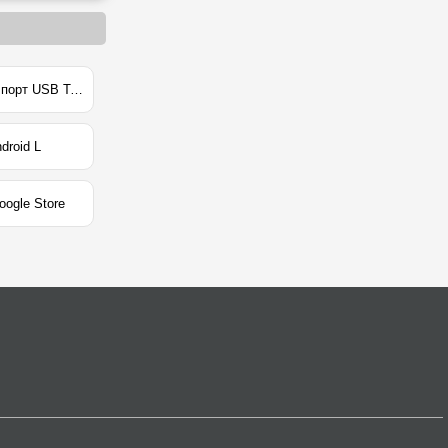
Google Nexus 5X получил сканер отпечатков пальцев и порт USB Type-C
droid L
ogle Store