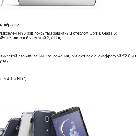
м образом:
кселей (493 ppi) покрытый защитным стеклом Gorilla Glass 3;
50) с тактовой частотой 2,7 ГГц;
птической стабилизации изображения, объективом с диафрагмой f/2.0 и
унду;
oth 4.1 и NFC;