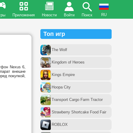
RU
гры
Приложения
Новости
Войти
Поиск
Топ игр
The Wolf
Kingdom of Heroes
тфон Nexus 6,
ппарат внешне
Kings Empire
еред покупкой,
Hoopa City
Transport Cargo Farm Tractor
Strawberry Shortcake Food Fair
ROBLOX