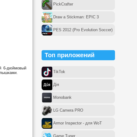
PickCrafter
Draw a Stickman: EPIC 3
PES 2012 (Pro Evolution Soccer)
Топ приложений
ый 6-дюймовый
TikTok
спышками.
Дія
Monobank
LG Camera PRO
Armor Inspector - для WoT
Game Tuner