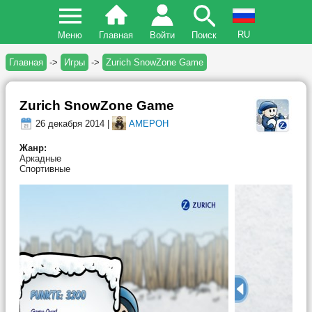
RU
Меню
Главная
Войти
Поиск
Главная
->
Игры
->
Zurich SnowZone Game
Zurich SnowZone Game
26 декабря 2014 |
AMEPOH
Жанр:
Аркадные
Спортивные