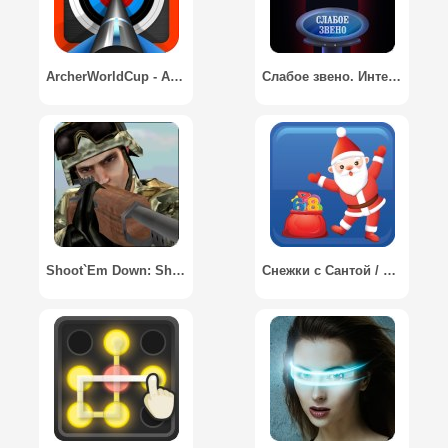
ArcherWorldCup - Archery game
Слабое звено. Интеллектуальная викторина. / Weakest Link Free Trivia Quiz Game Show
Shoot`Em Down: Shooting game
Снежки с Сантой / Math Santa