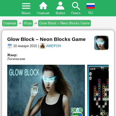
RU
Меню
Главная
Войти
Поиск
Главная
->
Игры
->
Glow Block – Neon Blocks Game
Glow Block – Neon Blocks Game
10 января 2015 |
AMEPOH
Жанр:
Логические