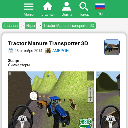
RU
Меню
Главная
Войти
Поиск
Главная
->
Игры
->
Tractor Manure Transporter 3D
Tractor Manure Transporter 3D
26 октября 2014 |
AMEPOH
Жанр:
Симуляторы