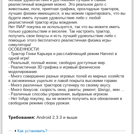
реалистичный вождения можно. Это реальное дело с
животными, поле, приятная графика, прохладные тракторов,
лучших физики имеющихся, и мы можем гарантировать, что вы
будете иметь лучшее удовольствие либо с любой
реалистичной трактор игры вождения.
Нет INAP покупка не используется, так что вы можете иметь
только удовольствие и веселее. Так настроить трактор,
получить свои бонусы и есть лучший удовольствие либо с
помощью этого бесплатного реалистичная физика игры-
симулятора!
ОСОБЕННОСТИ:
- Трактор Гонки Карьера и расслабляющий режим Harvest в
одной игре!
- Реальный, полный жизни, свободно доступные мир.
- Реалистичная 3D графика и игривый физическое
моделирование.
- Много совершенно разных игровых полей из мирных хозяйств
в заснеженных ущельях и лавой покрыта высокими горами.
- Много различных тракторов сутенеру по своему вкусу.
- Много бонусов: скорость окна, ракеты, ремонт, Шилдс, мин ...
- Различные способы управления, выбранные игроком.
- Нет InApp покупку, вы не можете получить все обновления в
свободном режиме сбора урожая.
Требования:
Android 2.3.3 и выше
Как установить?