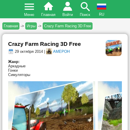
RU
Меню
Главная
Войти
Поиск
Главная
->
Игры
->
Crazy Farm Racing 3D Free
Crazy Farm Racing 3D Free
29 октября 2014 |
AMEPOH
Жанр:
Аркадные
Гонки
Симуляторы