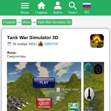
RU
Меню
Главная
Войти
Поиск
Главная
->
Игры
->
Tank War Simulator 3D
Tank War Simulator 3D
26 ноября 2014 |
AMEPOH
Жанр:
Симуляторы