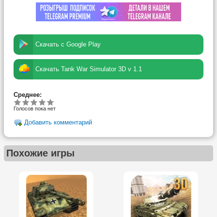
Скачать с Google Play
Скачать Tank War Simulator 3D v 1.1
Среднее:
Голосов пока нет
Добавить комментарий
Похожие игры