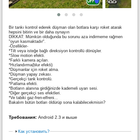
Bir tankı kontrol ederek düşman olan botlara karşı roket atarak
hepsini bitirin ve bir daha oynayın
DİKKAT: Mümkün olduğunda bu sorunu aza indirmeme rağmen
"oyun kasmaktadır".
-Özellikler-
*Tilt veya isteğe bağlı direksiyon kontrollü dönüşler.
*Slow motion efekti.
*Farklı kamera açıları.
*Hızlandırma(blur efekti)
*Düşmanlar için roket atma.
*Düşman yapay zekası.
*Gerçekçi tank kontrolü.
*Patlama efekti.
*Botların alanına girdiğinizde kademeli uyarı sesi.
*Diğer gerçekçi ses efektleri.
*Ve tabiki gaz-fren-elfreni...
Bakalım bütün botları öldürüp sona kalabilecekmisin?
Требования:
Android 2.3 и выше
Как установить?