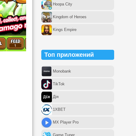
Hoopa City
Kingdom of Heroes
Kings Empire
Топ приложений
Monobank
TikTok
Дія
1XBET
MX Player Pro
Game Tuner