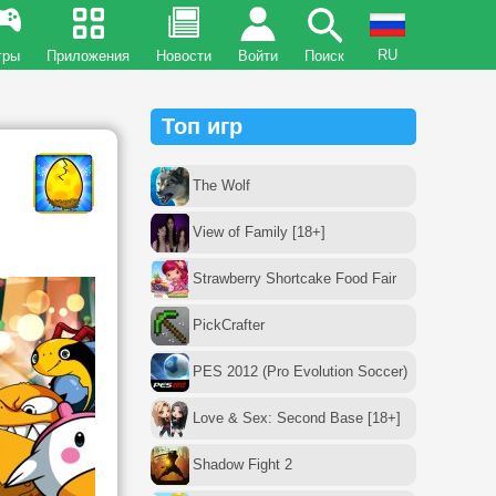
RU
гры
Приложения
Новости
Войти
Поиск
Топ игр
The Wolf
View of Family [18+]
Strawberry Shortcake Food Fair
PickCrafter
PES 2012 (Pro Evolution Soccer)
Love & Sex: Second Base [18+]
Shadow Fight 2