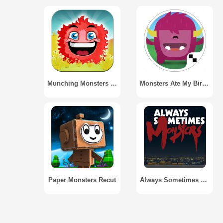
Munching Monsters Lite
Monsters Ate My Birthday Cake
Paper Monsters Recut
Always Sometimes Monsters