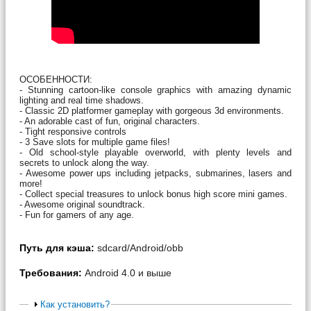
ОСОБЕННОСТИ:
- Stunning cartoon-like console graphics with amazing dynamic
lighting and real time shadows.
- Classic 2D platformer gameplay with gorgeous 3d environments.
- An adorable cast of fun, original characters.
- Tight responsive controls
- 3 Save slots for multiple game files!
- Old school-style playable overworld, with plenty levels and
secrets to unlock along the way.
- Awesome power ups including jetpacks, submarines, lasers and
more!
- Collect special treasures to unlock bonus high score mini games.
- Awesome original soundtrack.
- Fun for gamers of any age.
Путь для кэша:
sdcard/Android/obb
Требования:
Android 4.0 и выше
Как установить?