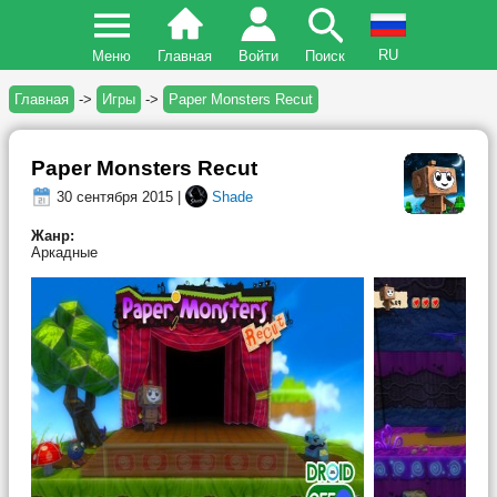
RU
Меню
Главная
Войти
Поиск
Главная
->
Игры
->
Paper Monsters Recut
Paper Monsters Recut
30 сентября 2015 |
Shade
Жанр:
Аркадные