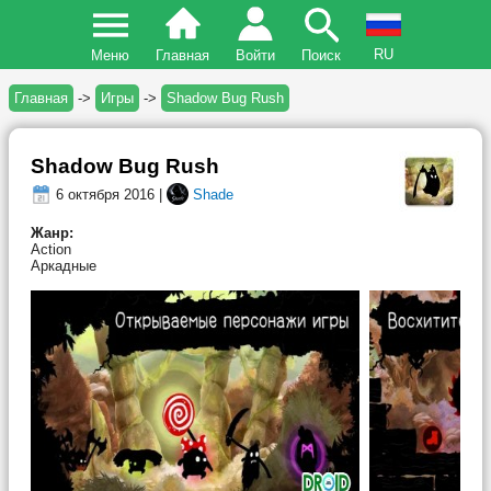
RU
Меню
Главная
Войти
Поиск
Главная
->
Игры
->
Shadow Bug Rush
Shadow Bug Rush
6 октября 2016 |
Shade
Жанр:
Action
Аркадные