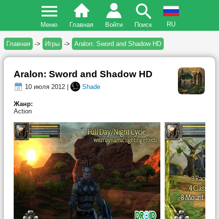
RU
Меню
Главная
Войти
Поиск
Главная
->
Игры
->
Aralon: Sword and Shadow HD
Aralon: Sword and Shadow HD
10 июля 2012 |
Shade
Жанр:
Action