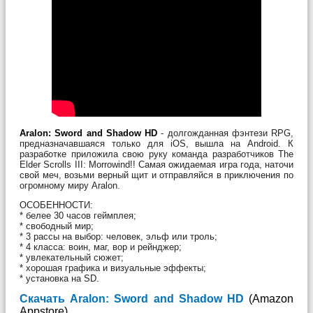
Aralon: Sword and Shadow HD
- долгожданная фэнтези RPG,
предназначавшаяся только для iOS, вышла на Android. К
разработке приложила свою руку команда разработчиков The
Elder Scrolls III: Morrowind!! Самая ожидаемая игра года, наточи
свой меч, возьми верный щит и отправляйся в приключения по
огромному миру Aralon.
ОСОБЕННОСТИ:
* белее 30 часов геймплея;
* свободный мир;
* 3 рассы на выбор: человек, эльф или троль;
* 4 класса: воин, маг, вор и рейнджер;
* увлекательный сюжет;
* хорошая графика и визуальные эффекты;
* установка на SD.
Скачать Aralon: Sword and Shadow HD
(Amazon
Appstore)