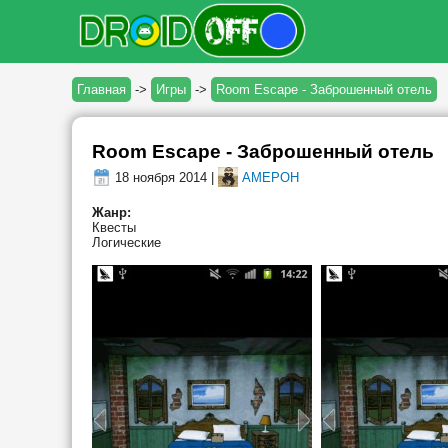
Главная
->
Игры
->
Room Escape - Заброшенный отель
Room Escape - Заброшенный отель
18 ноября 2014 |
AMEPOH
Жанр:
Квесты
Логические