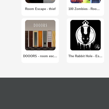
Room Escape - thief
100 Zombies - Room Escape
DOOORS - room escape game
The Rabbit Hole - Escape the Room