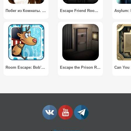
Побег из Комнаты. Квест / Escape the Room. Quest
Escape Friend Room In One Hour
Room Escape: Bob's Christmas Story
Escape the Prison Room