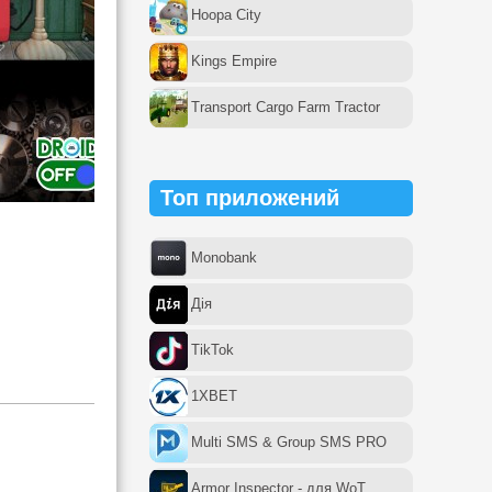
Hoopa City
Kings Empire
Transport Cargo Farm Tractor
Топ приложений
Monobank
Дія
TikTok
1XBET
Multi SMS & Group SMS PRO
Armor Inspector - для WoT