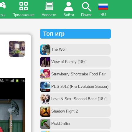
RU
гры
Приложения
Новости
Войти
Поиск
Топ игр
The Wolf
View of Family [18+]
Strawberry Shortcake Food Fair
PES 2012 (Pro Evolution Soccer)
Love & Sex: Second Base [18+]
Shadow Fight 2
PickCrafter