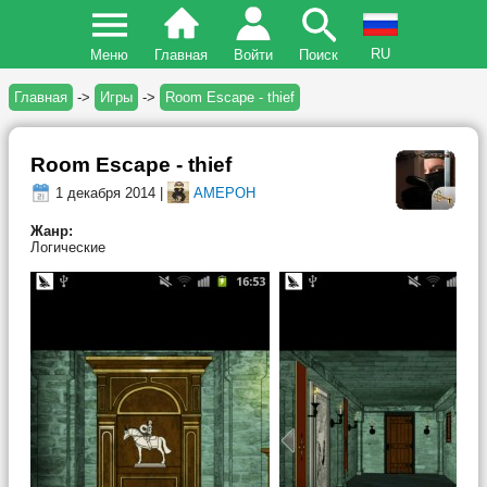
RU
Меню
Главная
Войти
Поиск
Главная
->
Игры
->
Room Escape - thief
Room Escape - thief
1 декабря 2014 |
AMEPOH
Жанр:
Логические