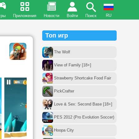
RU
гры
Приложения
Новости
Войти
Поиск
Топ игр
The Wolf
View of Family [18+]
Strawberry Shortcake Food Fair
PickCrafter
Love & Sex: Second Base [18+]
PES 2012 (Pro Evolution Soccer)
Hoopa City