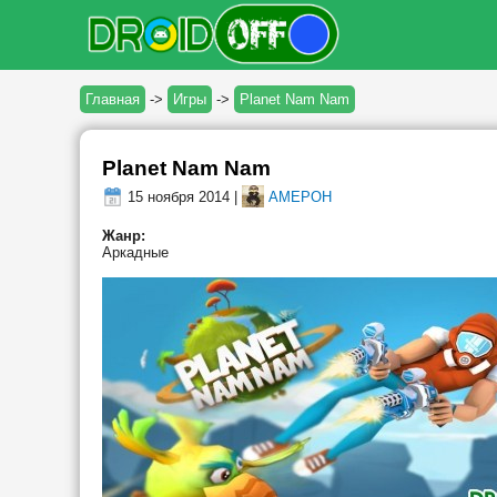
Главная
->
Игры
->
Planet Nam Nam
Planet Nam Nam
15 ноября 2014 |
AMEPOH
Жанр:
Аркадные