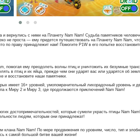
а и вернулись с ними на Планету Nam Nam! Судьба памятников человеч
леко не проста — ему придется путешествовать на Планету Nam Nam, чт
что по праву принадлежит нам! Помогите P1W в его попытке восстанови
, помогая ему преодолеть волны птиц и уничтожить их безумные тран
елять в птиц и их яйца, прежде чем они ударят вас или ударятся об зем
е и восстановите наши памятники.
торых имеет 16+ уровней, умопомрачительный лихорадочный уровень и дв
упа к Миру 2 и Миру 3, где продолжаются приключений Nam Nam!
огих достопримечательностей, которые сумели украсть птицы Nam Nam
тельности людям, которым они принадлежат!
и клана Nam Nam! По мере продвижения по уровням, число, тип и злоб
есь к самой большой битве вашей жизни!