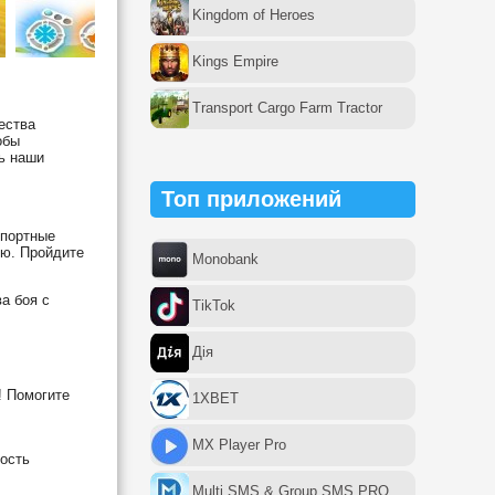
Kingdom of Heroes
Kings Empire
Transport Cargo Farm Tractor
ества
обы
ть наши
Топ приложений
спортные
лю. Пройдите
Monobank
а боя с
TikTok
Дія
! Помогите
1XBET
MX Player Pro
ность
Multi SMS & Group SMS PRO