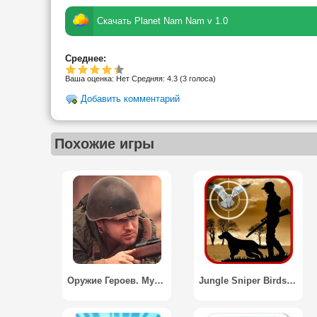
Скачать Planet Nam Nam v 1.0
Среднее:
Ваша оценка:
Нет
Средняя:
4.3
(
3
голоса)
Добавить комментарий
Похожие игры
Оружие Героев. Музей оружия 3D / Weapons Heroes. Museum 3D
Jungle Sniper Birds Hunting 3D