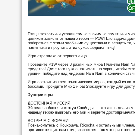
Птицы-захватчики украли самые значимые памятники мир
целиком зависит от нашего героя — P1W! Его задача да
побороться с этими злобными существами и вернуть то, 
памятники и проучить этих сумасшедших птиц!
Игра-стрелялка от первого лица
Проведите P1W через 3 различных мира Планеты Nam Nam
средства! Для этого нужно нажимать на экран, чтобы стр
уровни, победите над лидером Nam Nam в конечной стычк
Игра состоит из трех тематических миров, каждый из ко
боссами. Пройдите Мир 1 и разблокируйте игру для дост
Функции игры
ДОСТОЙНАЯ МИССИЯ
Эйфелева башня и статуя Свободы — это лишь два из мн
нашему герою выиграть его бои и верните достопримеча
ВСТРЕЧА С ВОРАМИ
Познакомьтесь с Koukouwa, Rikocha и остальными членам
противостоящих вам птиц возрастает. Так что приготовьт