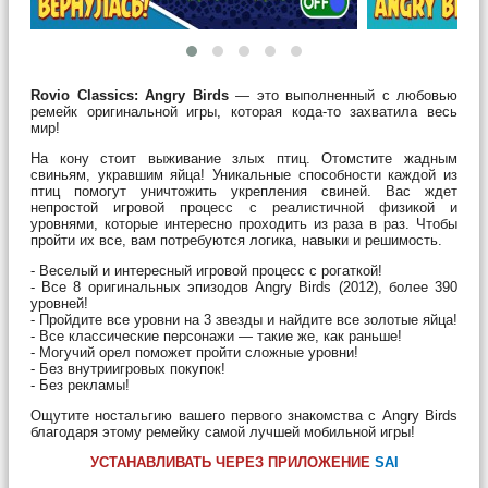
Rovio Classics: Angry Birds
— это выполненный с любовью
ремейк оригинальной игры, которая кода-то захватила весь
мир!
На кону стоит выживание злых птиц. Отомстите жадным
свиньям, укравшим яйца! Уникальные способности каждой из
птиц помогут уничтожить укрепления свиней. Вас ждет
непростой игровой процесс с реалистичной физикой и
уровнями, которые интересно проходить из раза в раз. Чтобы
пройти их все, вам потребуются логика, навыки и решимость.
- Веселый и интересный игровой процесс с рогаткой!
- Все 8 оригинальных эпизодов Angry Birds (2012), более 390
уровней!
- Пройдите все уровни на 3 звезды и найдите все золотые яйца!
- Все классические персонажи — такие же, как раньше!
- Могучий орел поможет пройти сложные уровни!
- Без внутриигровых покупок!
- Без рекламы!
Ощутите ностальгию вашего первого знакомства с Angry Birds
благодаря этому ремейку самой лучшей мобильной игры!
УСТАНАВЛИВАТЬ ЧЕРЕЗ ПРИЛОЖЕНИЕ
SAI