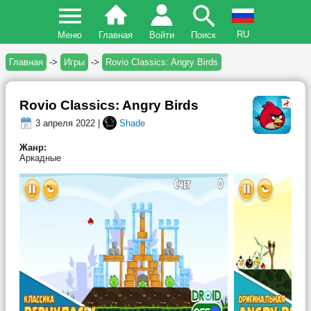
RU
Меню
Главная
Войти
Поиск
Главная
->
Игры
->
Rovio Classics: Angry Birds
Rovio Classics: Angry Birds
3 апреля 2022 |
Shade
Жанр:
Аркадные