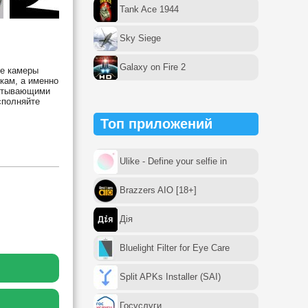
Tank Ace 1944
Sky Siege
Galaxy on Fire 2
ие камеры
окам, а именно
ватывающими
сполняйте
Топ приложений
Ulike - Define your selfie in
Brazzers AIO [18+]
Дія
Bluelight Filter for Eye Care
Split APKs Installer (SAI)
Госуслуги