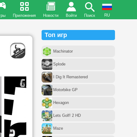
RU
гры
Приложения
Новости
Войти
Поиск
Топ игр
Machinator
Splode
I Dig It Remastered
Motorbike GP
Hexagon
Lets Golf! 2 HD
Maze