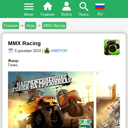
RU
Меню
Главная
Войти
Поиск
Главная
->
Игры
->
MMX Racing
MMX Racing
8 декабря 2014 |
AMEPOH
Жанр:
Гонки