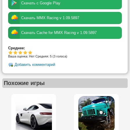
Скачать с Google Play
Скачать MMX Racing v 1.09.5897
Скачать Cache for MMX Racing v 1.09.5897
Среднее:
Ваша оценка:
Нет
Средняя:
5
(
3
голоса)
Добавить комментарий
Похожие игры