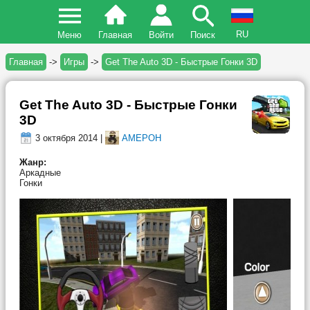
RU
Меню
Главная
Войти
Поиск
Главная
->
Игры
->
Get The Auto 3D - Быстрые Гонки 3D
Get The Auto 3D - Быстрые Гонки
3D
3 октября 2014 |
AMEPOH
Жанр:
Аркадные
Гонки