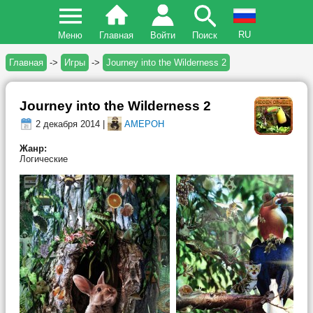
RU
Меню
Главная
Войти
Поиск
Главная
->
Игры
->
Journey into the Wilderness 2
Journey into the Wilderness 2
2 декабря 2014 |
AMEPOH
Жанр:
Логические