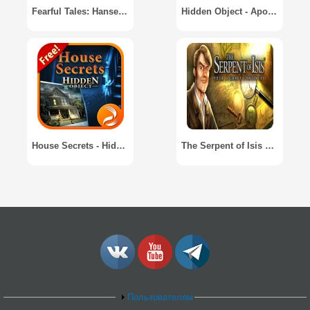
Fearful Tales: Hansel & Gretel [Full/Unlocked]
Hidden Object - Apocalypse
House Secrets - Hidden Object
The Serpent of Isis 2: Your Journey Continues / Змей Исиды 2: Путешествие Продолжается
Пользователям