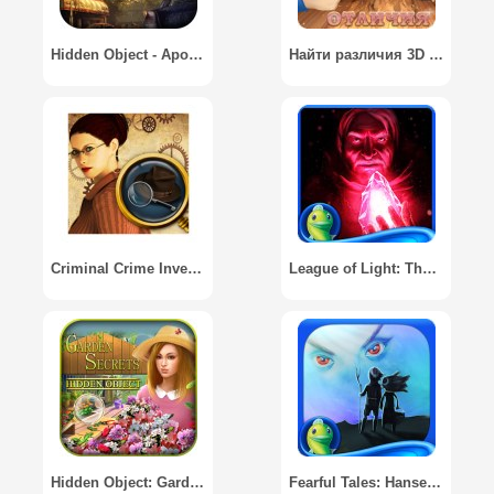
Hidden Object - Apocalypse
Найти различия 3D - Find Me (Найди различия)
Criminal Crime Investigation
League of Light: The Gatherer - Hidden Objects
Hidden Object: Garden Secrets
Fearful Tales: Hansel & Gretel [Full/Unlocked]