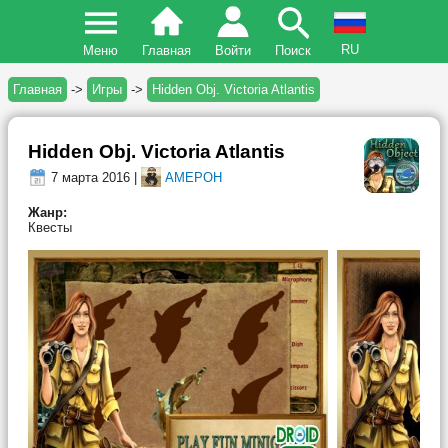
RU
Меню
Главная
Войти
Поиск
Главная
->
Игры
->
Hidden Obj. Victoria Atlantis
Hidden Obj. Victoria Atlantis
7 марта 2016 |
AMEPOH
Жанр:
Квесты