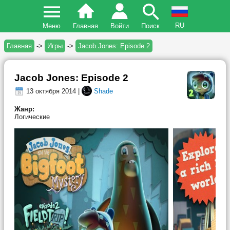
RU
Меню
Главная
Войти
Поиск
Главная
->
Игры
->
Jacob Jones: Episode 2
Jacob Jones: Episode 2
13 октября 2014 |
Shade
Жанр:
Логические