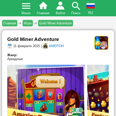
RU
Меню
Главная
Войти
Поиск
Главная
->
Игры
->
Gold Miner Adventure
Gold Miner Adventure
11 февраля 2015 |
AMEPOH
Жанр:
Аркадные