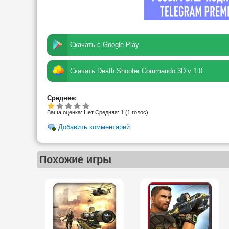
Скачать с Google Play
Скачать Death Shooter Commando 3D v 1.0
Среднее:
Ваша оценка:
Нет
Средняя:
1
(
1
голос)
Добавить комментарий
Похожие игры