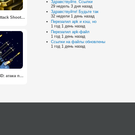
Здравствуйте. Ссылки
29 недель 3 дня назад
Здравствуйте! Будьте так
32 недели 1 день назад
Robots Attack Shooter 3D / Атака Роботов 3D Шутер
Перезалил apk и кэш, но
1 год 1 день назад
Перезалил apk-файл
1 год 1 день назад
Ссылки на файлы обновлены
1 год 1 день назад
Космос 3D: атака пиратов / Space Station Defender 3D: атака пиратов