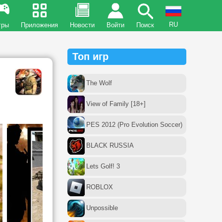
RU
гры
Приложения
Новости
Войти
Поиск
Топ игр
The Wolf
View of Family [18+]
PES 2012 (Pro Evolution Soccer)
BLACK RUSSIA
Lets Golf! 3
ROBLOX
Unpossible