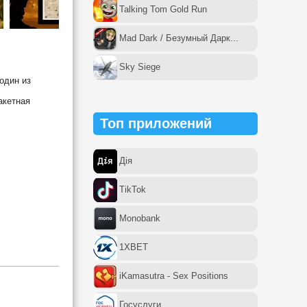
Talking Tom Gold Run
Mad Dark / Безумный Дарк...
Sky Siege
один из
акетная
Топ приложений
Дія
TikTok
Monobank
1XBET
iKamasutra - Sex Positions
Госуслуги