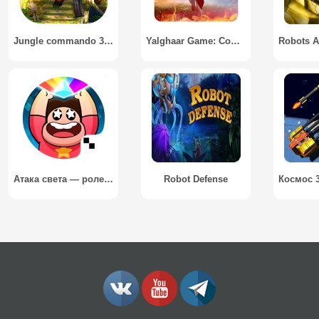
Jungle commando 3D Assassin
Yalghaar Game: Commando Action 3D FPS Gun Shooter
Атака света — ролевая игра / Attack the Light
Robot Defense