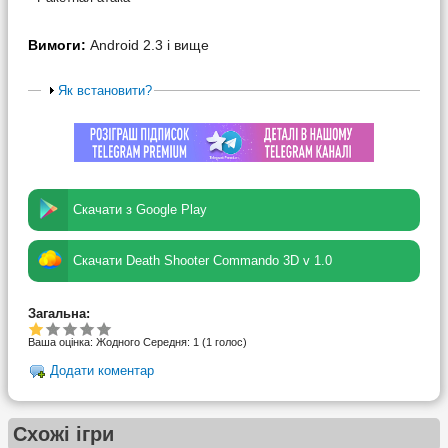
Вимоги:
Android 2.3 і вище
Як встановити?
Скачати з Google Play
Скачати Death Shooter Commando 3D v 1.0
Загальна:
Ваша оцінка:
Жодного
Середня:
1
(
1
голос)
Додати коментар
Схожі ігри