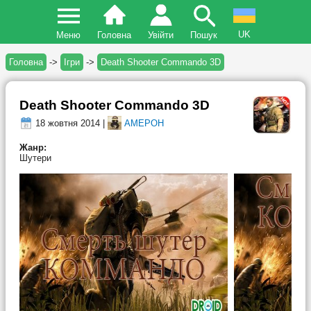
UK
Меню
Головна
Увійти
Пошук
Головна
->
Ігри
->
Death Shooter Commando 3D
Death Shooter Commando 3D
18 жовтня 2014 |
AMEPOH
Жанр:
Шутери