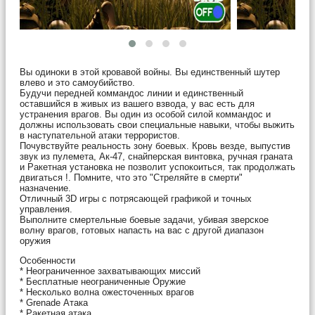
Вы одиноки в этой кровавой войны. Вы единственный шутер
влево и это самоубийство.
Будучи передней коммандос линии и единственный
оставшийся в живых из вашего взвода, у вас есть для
устранения врагов. Вы один из особой силой коммандос и
должны использовать свои специальные навыки, чтобы выжить
в наступательной атаки террористов.
Почувствуйте реальность зону боевых. Кровь везде, выпустив
звук из пулемета, Ак-47, снайперская винтовка, ручная граната
и Ракетная установка не позволит успокоиться, так продолжать
двигаться !. Помните, что это "Стреляйте в смерти"
назначение.
Отличный 3D игры с потрясающей графикой и точных
управления.
Выполните смертельные боевые задачи, убивая зверское
волну врагов, готовых напасть на вас с другой диапазон
оружия
Особенности
* Неограниченное захватывающих миссий
* Бесплатные неограниченные Оружие
* Несколько волна ожесточенных врагов
* Grenade Атака
* Ракетная атака