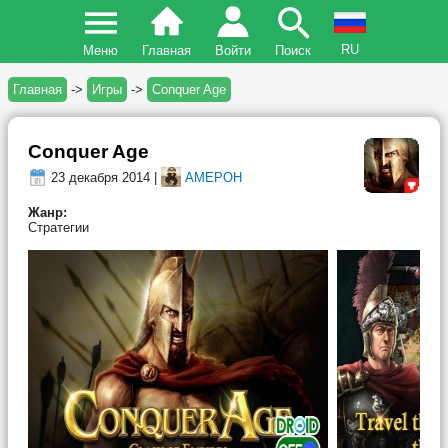
RU
Меню
Главная
Войти
Поиск
Главная
->
Игры
->
Conquer Age
Conquer Age
23 декабря 2014 |
AMEPOH
Жанр:
Стратегии