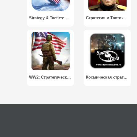
Strategy & Tactics: USSR vs USA / Стратегия и тактика: СССР против США
Стратегия и Тактика 2: WWII / Strategy&Tactics 2: WWII
WW2: Стратегические игры / World War 2: Strategy Games
Космическая стратегия CH / Space strategy SN