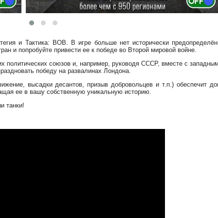
тегия и Тактика: ВОВ. В игре больше нет исторически предопределё
ран и попробуйте привести ее к победе во Второй мировой войне.
х политических союзов и, например, руководя СССР, вместе с западны
праздновать победу на развалинах Лондона.
ижение, высадки десантов, призыв добровольцев и т.п.) обеспечит д
ращая ее в вашу собственную уникальную историю.
и танки!