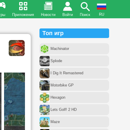
RU
гры
Приложения
Новости
Войти
Поиск
Топ игр
Machinator
Splode
I Dig It Remastered
Motorbike GP
Hexagon
Lets Golf! 2 HD
Maze