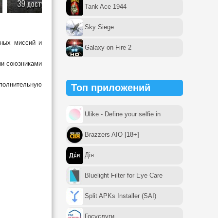
Tank Ace 1944
Sky Siege
нных миссий и
Galaxy on Fire 2
ми союзниками
ополнительную
Топ приложений
Ulike - Define your selfie in
Brazzers AIO [18+]
Дія
Bluelight Filter for Eye Care
Split APKs Installer (SAI)
Госуслуги