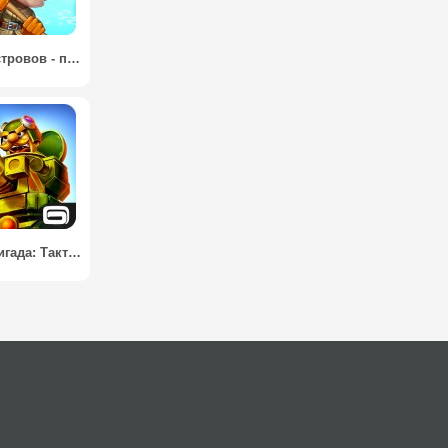
Герои Островов - пошаговая стратегия / Casual Heroes - turn-based strategy
Блиц Бригада: Тактика / Blitz Brigade: Rival Tactics