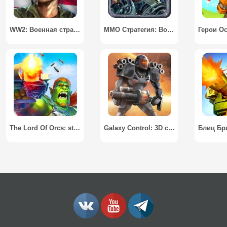
WW2: Военная стратегия / WW2: World War Strategy Games
ММО Стратегия: Войны и Сражения
The Lord Of Orcs: strategy / Повелитель Орков: стратегия
Galaxy Control: 3D стратегия / Galaxy Control: 3D Strategy