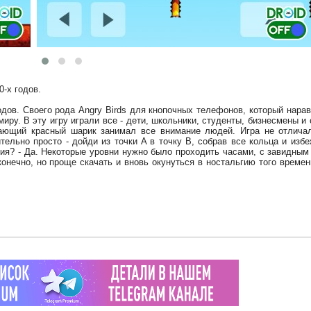
0-х годов.
 годов. Своего рода Angry Birds для кнопочных телефонов, который нара
ру. В эту игру играли все - дети, школьники, студенты, бизнесмены и
гающий красный шарик занимал все внимание людей. Игра не отлича
льно просто - дойди из точки A в точку B, собрав все кольца и избе
я? - Да. Некоторые уровни нужно было проходить часами, с завидным
онечно, но проще скачать и вновь окунуться в ностальгию того времен