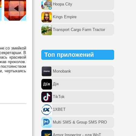
Hoopa City
Kings Empire
Transport Cargo Farm Tractor
вне со змейкой
 секретарши. В
Топ приложений
лась красивой
жав проколов.
 постоянством
и, чертыхаясь
Monobank
Дія
TikTok
1XBET
Multi SMS & Group SMS PRO
Armor Inspector - для WoT