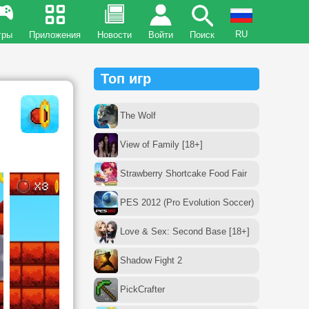
RU
гры
Приложения
Новости
Войти
Поиск
Топ игр
The Wolf
View of Family [18+]
Strawberry Shortcake Food Fair
PES 2012 (Pro Evolution Soccer)
Love & Sex: Second Base [18+]
Shadow Fight 2
PickCrafter