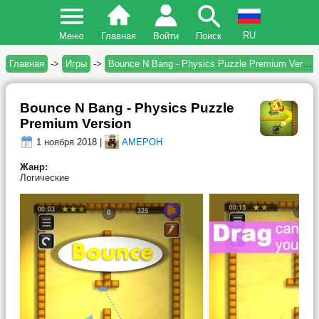
RU
Меню
Главная
Войти
Поиск
Главная
->
Игры
->
Bounce N Bang - Physics Puzzle Premium Version
Bounce N Bang - Physics Puzzle
Premium Version
1 ноября 2018 |
AMEPOH
Жанр:
Логические