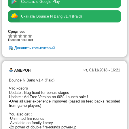
Скачать с Google Play
Скачать Bounce N Bang v1.4 (Paid)
Среднее:
Голосов пока нет
Добавить комментарий
чт, 01/11/2018 - 16:21
AMEPOH
Bounce N Bang v1.4 (Paid)
Что нового
Update : Bug fixed for bonus stages
Update : Ad-Free Version on 60% Launch sale !
-Over all user experience improved (based on feed backs recorded
from game players)
You also get :
-Unlimited fire rounds
-Available on family library
-2x power of double fire-rounds power-up