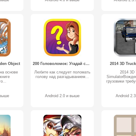
den Object
200 Головоломок: Угадай слово!
2014 3D Truck
на основе
Любите как следует поломать
2014 3D 
книге
голову над разгадыванием...
SimulatorВожд
о...
грузовики требу
 выше
Android 2.0 и выше
Android 2.