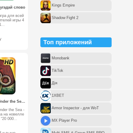
Kings Empire
 угадай слово
гра для всей
Shadow Fight 2
телей игры 4
...
y
Топ приложений
Monobank
TikTok
Дія
1XBET
20 000 Leagues Under the Sea / Двадцать тысяч лье под водой
Armor Inspector - для WoT
nder the Sea -
на на новелле
20 000...
MX Player Pro
.3 и выше
Multi SMS & Group SMS PRO