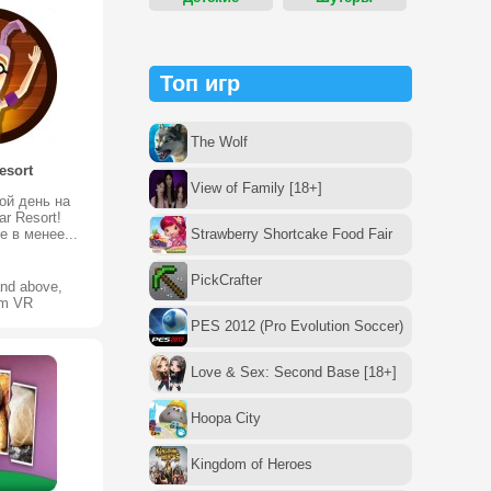
Топ игр
The Wolf
esort
View of Family [18+]
ой день на
ar Resort!
 в менее...
Strawberry Shortcake Food Fair
PickCrafter
and above,
am VR
PES 2012 (Pro Evolution Soccer)
Love & Sex: Second Base [18+]
Hoopa City
Kingdom of Heroes