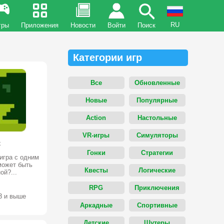
RU
гры
Приложения
Новости
Войти
Поиск
Категории игр
Все
Обновленные
Новые
Популярные
Action
Настольные
VR-игры
Симуляторы
x
Гонки
Стратегии
 игра с одним
может быть
Квесты
Логические
ой?...
RPG
Приключения
.3 и выше
Аркадные
Спортивные
Детские
Шутеры