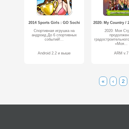
2014 Sports Girls : GO Sochi
Спортивная игрушка на
2020: Моя Cтр
андроид.До 6 спортивных
продолжен
событий!...
градостроительного
«Моя...
Android 2.2 и выше
ARM v.7
«
‹
2