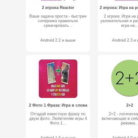
2 игрока Reactor
Ваше задача проста - быстрее
2 игрока: Игра на
соперника правильно
увлекательная и р
среагировать...
игра на..
Android 2.2 и выше
Android 2.3 и
2 Фото 1 Фраза: Игра в слова
2+2
Отгадай известную фразу по
2+2 - логическа
двум фото. Любителям игры 4
включающая в себ
Фото 1...
режима..
Android 1.5 и выше
Android 4.0 и