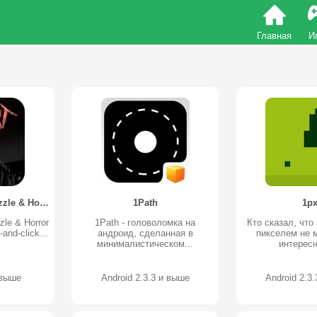
Главная
И
1Heart: Revival - Puzzle & Horror
1Path
1p
zle & Horror
1Path - головоломка на
Кто сказал, что
and-click...
андроид, сделанная в
пикселем не 
минималистическом...
интересн
 выше
Android 2.3.3 и выше
Android 2.3