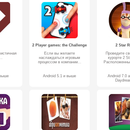
2 Player games: the Challenge
2 Star R
листичная
Если вы желаете
Проведите св
..
наслаждаться игровым
курорте 2 St
процессом в компании...
Расположенные
 выше
Android 5.1 и выше
Android 7.0 
Daydre