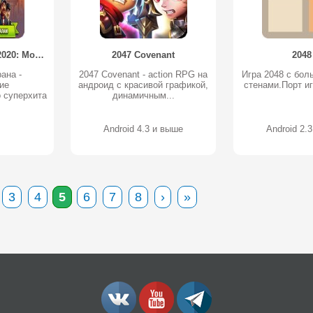
2020: My Country / 2020: Моя Cтрана
2047 Covenant
2048
ана -
2047 Covenant - action RPG на
Игра 2048 с бол
ие
андроид с красивой графикой,
стенами.Порт иг
 суперхита
динамичным...
Android 4.3 и выше
Android 2.
3
4
5
6
7
8
›
»