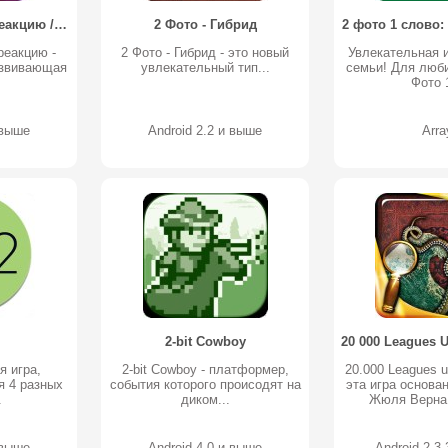
2 игрока: Игра на реакцию / 2 Players: Reaction game
2 Фото - Гибрид
2 фото 1 слово:
 реакцию -
2 Фото - Гибрид - это новый
Увлекательная и
азвивающая
увлекательный тип...
семьи! Для люби
.
Фото 1
 выше
Android 2.2 и выше
Arra
2-bit Cowboy
я игра,
2-bit Cowboy - платформер,
20.000 Leagues u
я 4 разных
события которого происодят на
эта игра основа
.
диком...
Жюля Верна “
 выше
Android 4.0 и выше
Android 2.3