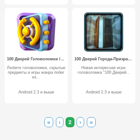
100 Дверей Головоломки / 100 Doors Puzzle Box
100 Дверей Города-Призрака / 100 Doors Of The Ghost Town
Любите головоломки, скрытые
Новая интересная игра-
предметы и игры жанра побег
головоломка "100 Дверей...
из...
Android 2.3 и выше
Android 2.3 и выше
«
‹
2
›
»