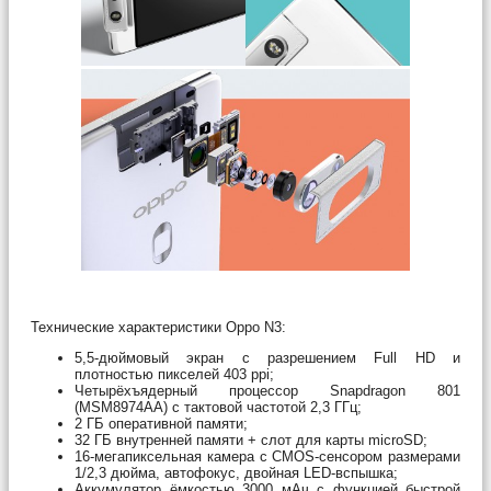
Технические характеристики Oppo N3:
5,5-дюймовый экран с разрешением Full HD и
плотностью пикселей 403 ppi;
Четырёхъядерный процессор Snapdragon 801
(MSM8974AA) с тактовой частотой 2,3 ГГц;
2 ГБ оперативной памяти;
32 ГБ внутренней памяти + слот для карты microSD;
16-мегапиксельная камера с CMOS-сенсором размерами
1/2,3 дюйма, автофокус, двойная LED-вспышка;
Аккумулятор ёмкостью 3000 мАч с функцией быстрой