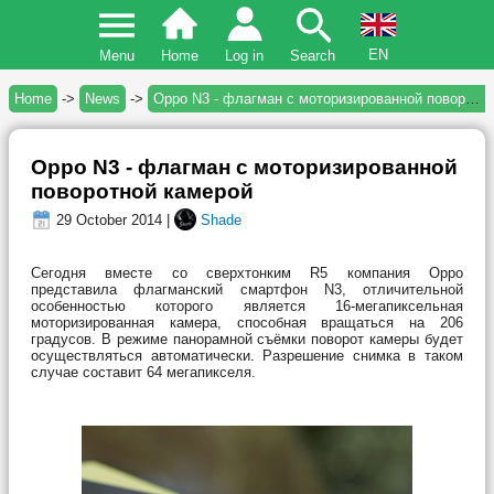
EN
Menu
Home
Log in
Search
Home
->
News
->
Oppo N3 - флагман с моторизированной поворотной камерой
Oppo N3 - флагман с моторизированной
поворотной камерой
29 October 2014 |
Shade
Сегодня вместе со сверхтонким R5 компания Oppo
представила флагманский смартфон N3, отличительной
особенностью которого является 16-мегапиксельная
моторизированная камера, способная вращаться на 206
градусов. В режиме панорамной съёмки поворот камеры будет
осуществляться автоматически. Разрешение снимка в таком
случае составит 64 мегапикселя.