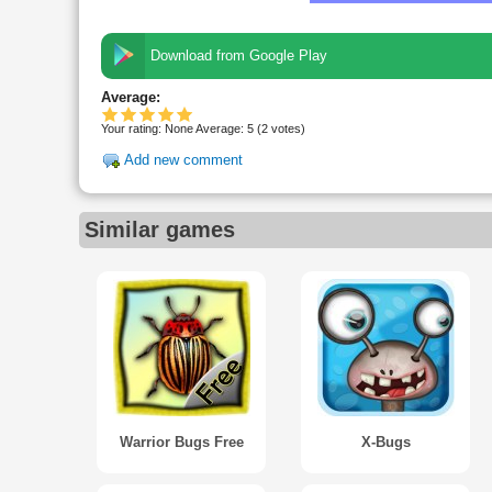
Download from Google Play
Average:
Your rating:
None
Average:
5
(
2
votes)
Add new comment
Similar games
Warrior Bugs Free
X-Bugs