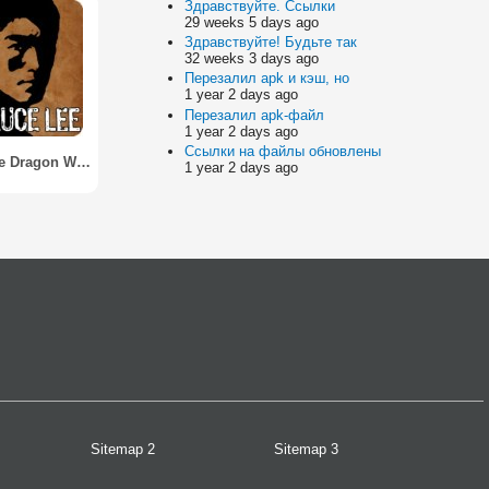
Здравствуйте. Ссылки
29 weeks 5 days ago
Здравствуйте! Будьте так
32 weeks 3 days ago
Перезалил apk и кэш, но
1 year 2 days ago
Перезалил apk-файл
1 year 2 days ago
Ссылки на файлы обновлены
Bruce Lee Dragon Warrior
1 year 2 days ago
Sitemap 2
Sitemap 3