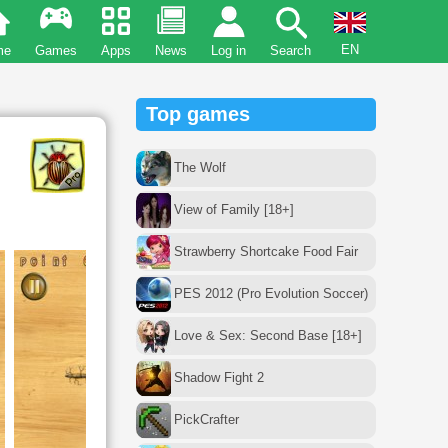
EN
me
Games
Apps
News
Log in
Search
Top games
The Wolf
View of Family [18+]
Strawberry Shortcake Food Fair
PES 2012 (Pro Evolution Soccer)
Love & Sex: Second Base [18+]
Shadow Fight 2
PickCrafter