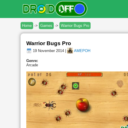
Home
->
Games
->
Warrior Bugs Pro
Warrior Bugs Pro
19 November 2014 |
AMEPOH
Genre:
Arcade