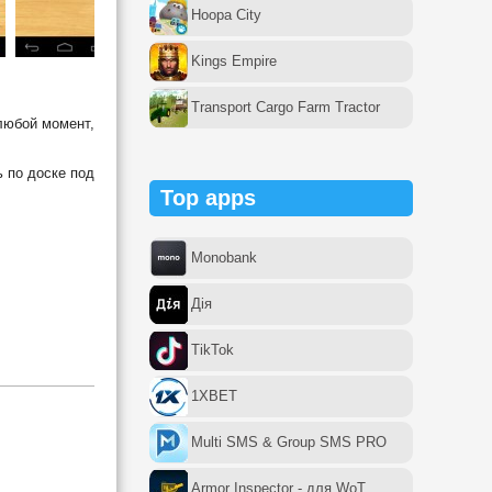
Hoopa City
Kings Empire
Transport Cargo Farm Tractor
любой момент,
ь по доске под
Top apps
Monobank
Дія
TikTok
1XBET
Multi SMS & Group SMS PRO
Armor Inspector - для WoT