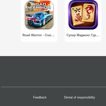
Road Warrior - Crazy & Armored
Супер Маджонг Гуру / Super Mahjong Guru
Feedback
Denial of responsibility