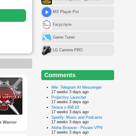
MX Player Pro
Госуслуги
Game Tuner
LG Camera PRO
Comments
iMe: Telegram AI Messenger
17 weeks 3 days ago
Projectivy Launcher
17 weeks 3 days ago
Strava v.458.10
17 weeks 3 days ago
Spotify: Music and Podcasts
17 weeks 3 days ago
k Warrior
Aloha Browser - Private VPN
17 weeks 3 days ago