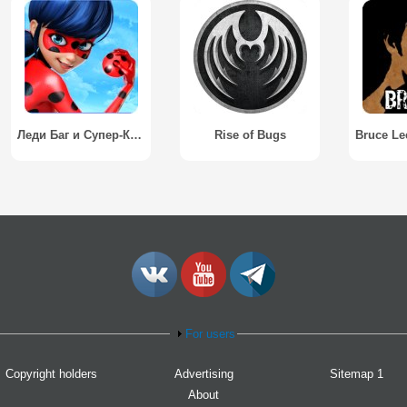
Леди Баг и Супер-Кот: Официальная игра / Miraculous Ladybug & Cat Noir - The Official Game
Rise of Bugs
For users
Copyright holders
Advertising
Sitemap 1
About