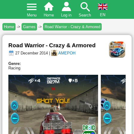
EN
Menu
Home
Log in
Search
Home
->
Games
->
Road Warrior - Crazy & Armored
Road Warrior - Crazy & Armored
27 December 2014 |
AMEPOH
Genre:
Racing