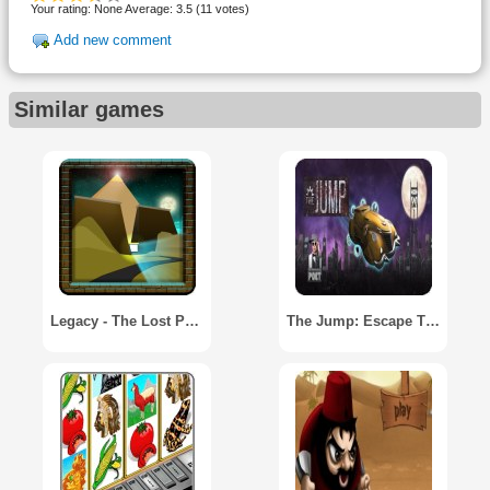
Your rating:
None
Average:
3.5
(
11
votes)
Add new comment
Similar games
Legacy - The Lost Pyramid
The Jump: Escape The City