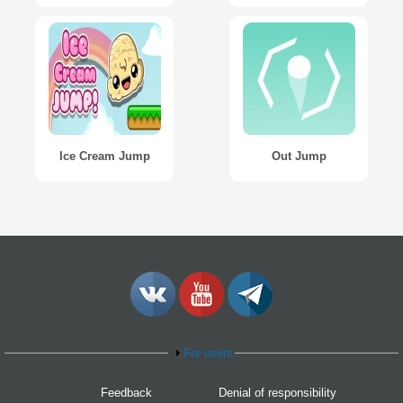
Ice Cream Jump
Out Jump
For users
Feedback
Denial of responsibility