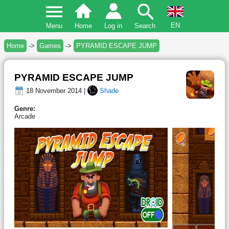
EN
Menu
Home
Log in
Search
Home
->
Games
->
PYRAMID ESCAPE JUMP
PYRAMID ESCAPE JUMP
18 November 2014 |
Shade
Genre:
Arcade