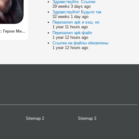
Здравствуйте. Ссылки
29 weeks 3 days ago
Здравствуйте! Будьте так
32 weeks 1 day ago
Перезалил apk и кэш, но
1 year 11 hours ago
Рагнарок: Герои Мидгарда / Ragnarok: Heroes of Midgard
Перезалил apk-файл
1 year 12 hours ago
Ссылки на файлы обновлены
1 year 12 hours ago
Sitemap 2
Sitemap 3