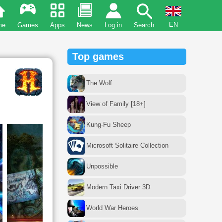
EN
me
Games
Apps
News
Log in
Search
Top games
The Wolf
View of Family [18+]
Kung-Fu Sheep
Microsoft Solitaire Collection
Unpossible
Modern Taxi Driver 3D
World War Heroes