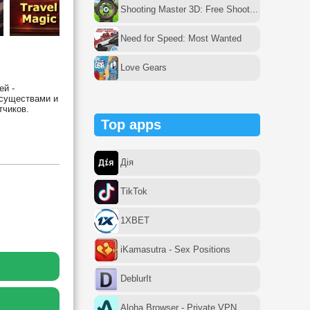
Shooting Master 3D: Free Shoot...
Need for Speed: Most Wanted
Love Gears
ей -
 существами и
тчиков.
Top apps
Дія
TikTok
1XBET
iKamasutra - Sex Positions
DeblurIt
Aloha Browser - Private VPN