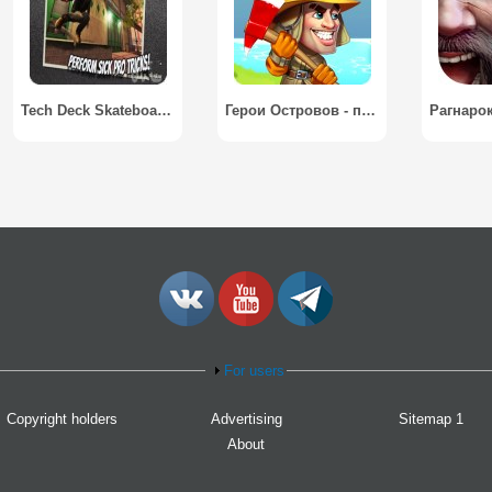
Tech Deck Skateboarding
Герои Островов - пошаговая стратегия / Casual Heroes - turn-based strategy
For users
Copyright holders
Advertising
Sitemap 1
About